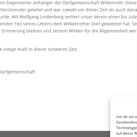
ein begeisterter Anhänger der Dorfgemeinschaft Wilkenroth. Dies
r Vorsitzender geleitet und war sowohl vor dieser Zeit als auch dan
urde. Mit Wolfgang Lindenberg verliert unser Verein einen bis zule
utenden Teil seines Lebens dem Wilkenrother Dorf gewidmet hat. S
 Erinnerung bleiben und seinem Wirken für die Allgemeinheit we
nötige Kraft in dieser schweren Zeit.
Dorfgemeinschaft
Um dir ein 
Geräteinfor
Technologie
auf dieser 