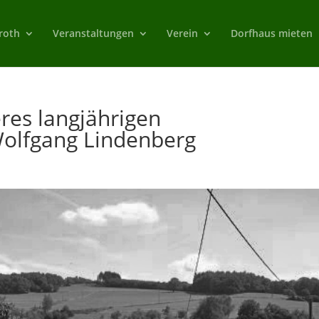
roth
Veranstaltungen
Verein
Dorfhaus mieten
es langjährigen
Wolfgang Lindenberg