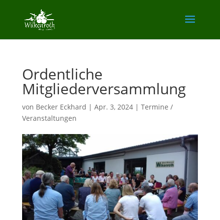
Ordentliche
Mitgliederversammlung
von
Becker Eckhard
|
Apr. 3, 2024
|
Termine /
Veranstaltungen