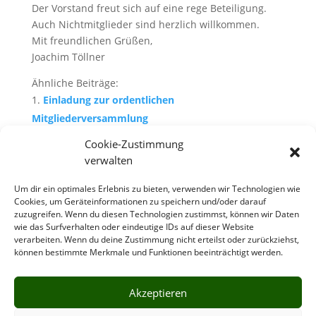
Der Vorstand freut sich auf eine rege Beteiligung.
Auch Nichtmitglieder sind herzlich willkommen.
Mit freundlichen Grüßen,
Joachim Töllner
Ähnliche Beiträge:
Einladung zur ordentlichen
Mitgliederversammlung
Einladung zur Mitgliederversammlung
Cookie-Zustimmung
Mitgliederversammlung des gemeinnützigen
verwalten
Vereins Wilkenroth eV:
Um dir ein optimales Erlebnis zu bieten, verwenden wir Technologien wie
Dorfversammlung anlässlich Goldhochzeit
Cookies, um Geräteinformationen zu speichern und/oder darauf
Einladung zum Eulenfest:
zuzugreifen. Wenn du diesen Technologien zustimmst, können wir Daten
wie das Surfverhalten oder eindeutige IDs auf dieser Website
verarbeiten. Wenn du deine Zustimmung nicht erteilst oder zurückziehst,
können bestimmte Merkmale und Funktionen beeinträchtigt werden.
Akzeptieren