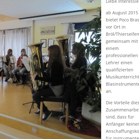
Liebe Interessie
ab August 2015
bietet Poco Bra
vor Ort in
Bröl/Thierseife
gemeinsam mit
einem
professionellen
Lehrer einen
qualifizierten
Musikunterricht
Blasinstrument
an.
Die Vorteile die
Zusammenarbe
sind, dass für
Anfänger keiner
Anschaffungsko
für Instrument