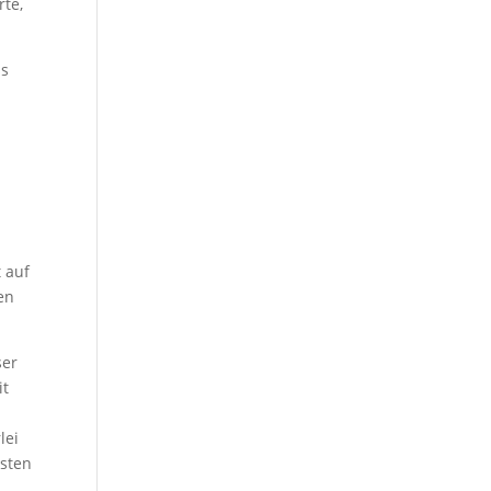
rte,
ss
n
 auf
en
ser
it
lei
sten
e