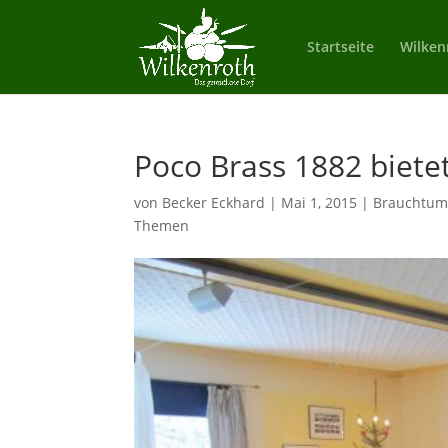
Startseite
Wilken
Poco Brass 1882 biete
von
Becker Eckhard
|
Mai 1, 2015
|
Brauchtu
Themen