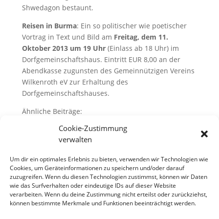
Shwedagon bestaunt.
Reisen in Burma
: Ein so politischer wie poetischer
Vortrag in Text und Bild am
Freitag, dem 11.
Oktober 2013 um 19 Uhr
(Einlass ab 18 Uhr) im
Dorfgemeinschaftshaus. Eintritt EUR 8,00 an der
Abendkasse zugunsten des Gemeinnützigen Vereins
Wilkenroth eV zur Erhaltung des
Dorfgemeinschaftshauses.
Ähnliche Beiträge:
Landeskommission kommt am 21. Juni:
Cookie-Zustimmung
Senioren haben volles Programm
verwalten
Eiershagen: Massenhaft Besucher bei
Um dir ein optimales Erlebnis zu bieten, verwenden wir Technologien wie
Traumwetter
Cookies, um Geräteinformationen zu speichern und/oder darauf
Seniorenverein unter neuer Leitung
zuzugreifen. Wenn du diesen Technologien zustimmst, können wir Daten
wie das Surfverhalten oder eindeutige IDs auf dieser Website
verarbeiten. Wenn du deine Zustimmung nicht erteilst oder zurückziehst,
können bestimmte Merkmale und Funktionen beeinträchtigt werden.