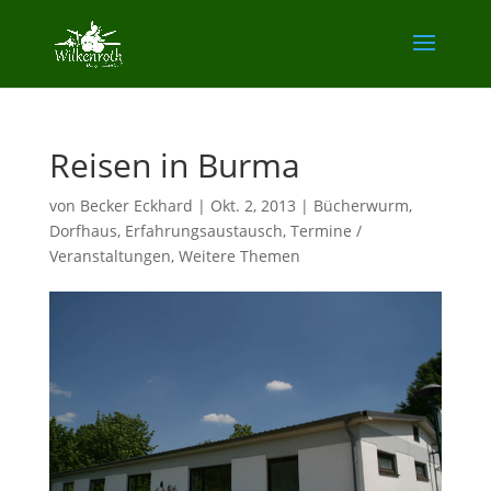
Reisen in Burma
von
Becker Eckhard
|
Okt. 2, 2013
|
Bücherwurm
,
Dorfhaus
,
Erfahrungsaustausch
,
Termine /
Veranstaltungen
,
Weitere Themen