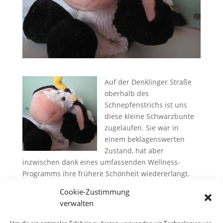
Auf der Denklinger Straße
oberhalb des
Schnepfenstrichs ist uns
diese kleine Schwarzbunte
zugelaufen. Sie war in
einem beklagenswerten
Zustand, hat aber
inzwischen dank eines umfassenden Wellness-
Programms ihre frühere Schönheit wiedererlangt.
Besonderes Kennzeichen: Nur ein Horn. Der/die
Cookie-Zustimmung
verzweifelte Besitzer/in möge sich bitte melden bei
verwalten
Gaby & Carsten Ingwersen, Kirchblick 10.