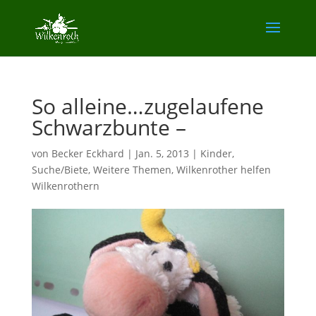
So alleine…zugelaufene
Schwarzbunte –
von
Becker Eckhard
|
Jan. 5, 2013
|
Kinder
,
Suche/Biete
,
Weitere Themen
,
Wilkenrother helfen
Wilkenrothern