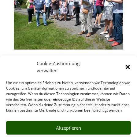
Gold für Wilkenroth – Kinder begeisterten die
Cookie-Zustimmung
Jury! Die Auszeichnung berechtigt zur
verwalten
Teilnahme am Landeswettbewerb in 2012
von
Becker Eckhard
|
Sep. 20, 2011
|
Brauchtum
,
Um dir ein optimales Erlebnis zu bieten, verwenden wir Technologien wie
Jugendliche
,
Kinder
,
Termine / Veranstaltungen
,
Cookies, um Geräteinformationen zu speichern und/oder darauf
Weitere Themen
zuzugreifen. Wenn du diesen Technologien zustimmst, können wir Daten
wie das Surfverhalten oder eindeutige IDs auf dieser Website
...
verarbeiten. Wenn du deine Zustimmung nicht erteilst oder zurückziehst,
können bestimmte Merkmale und Funktionen beeinträchtigt werden.
« Ältere Einträge
Akzeptieren