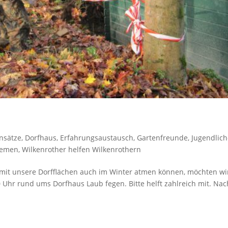
insätze
,
Dorfhaus
,
Erfahrungsaustausch
,
Gartenfreunde
,
Jugendlic
hemen
,
Wilkenrother helfen Wilkenrothern
amit unsere Dorfflächen auch im Winter atmen können, möchten w
Uhr rund ums Dorfhaus Laub fegen. Bitte helft zahlreich mit. Nac