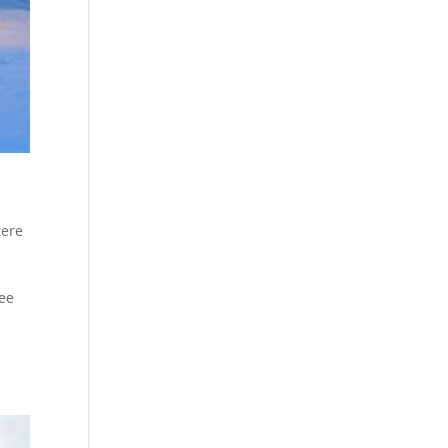
tere
fee