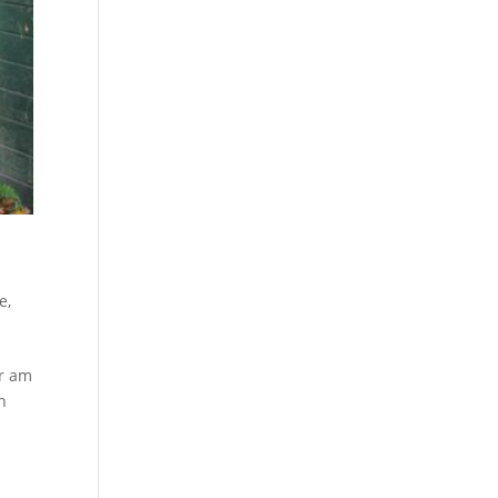
he
,
ir am
h