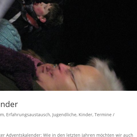
ender
um
,
Erfahrungsaustausch
,
Jugendliche
,
Kinder
,
Termine /
ger Adventskalender: Wie in den letzten Jahren möchten wir auch