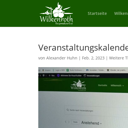
Startseite
Wilken
Veranstaltungskalend
von
Alexander Huhn
|
Feb. 2, 2023
|
Weitere 