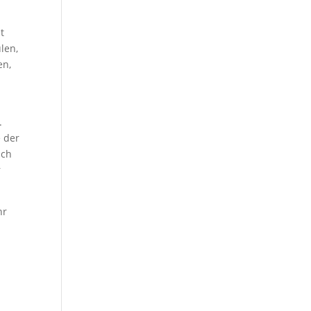
t
len,
en,
.
e der
uch
r
hr