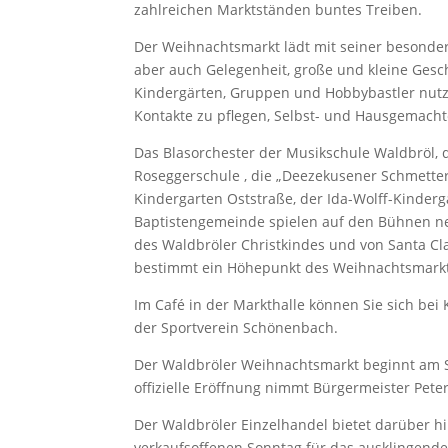
zahlreichen Marktständen buntes Treiben.
Der Weihnachtsmarkt lädt mit seiner besonder
aber auch Gelegenheit, große und kleine Gesc
Kindergärten, Gruppen und Hobbybastler nutzen
Kontakte zu pflegen, Selbst- und Hausgemacht
Das Blasorchester der Musikschule Waldbröl,
Roseggerschule , die „Deezekusener Schmettere
Kindergarten Oststraße, der Ida-Wolff-Kinder
Baptistengemeinde spielen auf den Bühnen nebe
des Waldbröler Christkindes und von Santa C
bestimmt ein Höhepunkt des Weihnachtsmark
Im Café in der Markthalle können Sie sich bei
der Sportverein Schönenbach.
Der Waldbröler Weihnachtsmarkt beginnt am 
offizielle Eröffnung nimmt Bürgermeister Pete
Der Waldbröler Einzelhandel bietet darüber h
verkaufsoffenen Sonntag für das ausklingende J