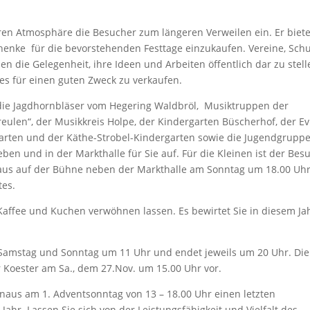
en Atmosphäre die Besucher zum längeren Verweilen ein. Er biete
henke für die bevorstehenden Festtage einzukaufen. Vereine, Schu
 die Gelegenheit, ihre Ideen und Arbeiten öffentlich dar zu stell
es für einen guten Zweck zu verkaufen.
 die Jagdhornbläser vom Hegering Waldbröl, Musiktruppen der
ulen“, der Musikkreis Holpe, der Kindergarten Büscherhof, der Ev
garten und der Käthe-Strobel-Kindergarten sowie die Jugendgrupp
n und in der Markthalle für Sie auf. Für die Kleinen ist der Bes
laus auf der Bühne neben der Markthalle am Sonntag um 18.00 Uh
tes.
 Kaffee und Kuchen verwöhnen lassen. Es bewirtet Sie in diesem Ja
Samstag und Sonntag um 11 Uhr und endet jeweils um 20 Uhr. Die
r Koester am Sa., dem 27.Nov. um 15.00 Uhr vor.
inaus am 1. Adventsonntag von 13 – 18.00 Uhr einen letzten
ahr. Lassen Sie sich von der Leistungsfähigkeit und Vielfalt des