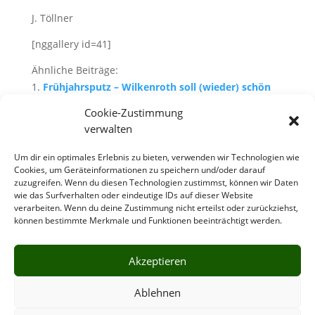
J. Töllner
[nggallery id=41]
Ähnliche Beiträge:
Frühjahrsputz – Wilkenroth soll (wieder) schön
werden!
Cookie-Zustimmung
Wilkenroth räumt auf – am 13. April
verwalten
Erfolgreicher Dorfputz –
Um dir ein optimales Erlebnis zu bieten, verwenden wir Technologien wie
Bergeweise Müll gesammelt – Frühjahrsputz
Cookies, um Geräteinformationen zu speichern und/oder darauf
Nicht nur Blechkuchen…
zuzugreifen. Wenn du diesen Technologien zustimmst, können wir Daten
wie das Surfverhalten oder eindeutige IDs auf dieser Website
verarbeiten. Wenn du deine Zustimmung nicht erteilst oder zurückziehst,
können bestimmte Merkmale und Funktionen beeinträchtigt werden.
Akzeptieren
Ablehnen