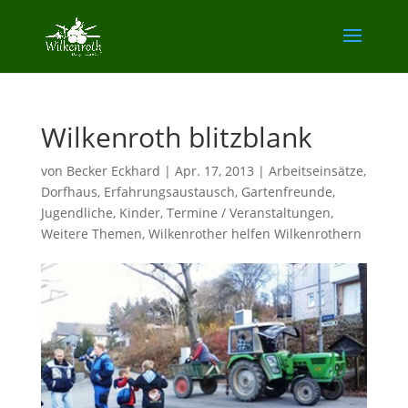
Wilkenroth blitzblank
von
Becker Eckhard
|
Apr. 17, 2013
|
Arbeitseinsätze
,
Dorfhaus
,
Erfahrungsaustausch
,
Gartenfreunde
,
Jugendliche
,
Kinder
,
Termine / Veranstaltungen
,
Weitere Themen
,
Wilkenrother helfen Wilkenrothern