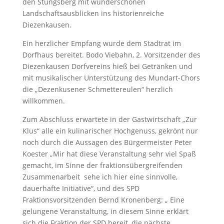
den Stungsberg mit wunderschönen
Landschaftsausblicken ins historienreiche
Diezenkausen.
Ein herzlicher Empfang wurde dem Stadtrat im
Dorfhaus bereitet. Bodo Viebahn, 2. Vorsitzender des
Diezenkausen Dorfvereins hieß bei Getränken und
mit musikalischer Unterstützung des Mundart-Chors
die „Dezenkusener Schmettereulen“ herzlich
willkommen.
Zum Abschluss erwartete in der Gastwirtschaft „Zur
Klus“ alle ein kulinarischer Hochgenuss, gekrönt nur
noch durch die Aussagen des Bürgermeister Peter
Koester „Mir hat diese Veranstaltung sehr viel Spaß
gemacht, im Sinne der fraktionsübergreifenden
Zusammenarbeit sehe ich hier eine sinnvolle,
dauerhafte Initiative“, und des SPD
Fraktionsvorsitzenden Bernd Kronenberg: „ Eine
gelungene Veranstaltung, in diesem Sinne erklärt
sich die Fraktion der SPD bereit, die nächste