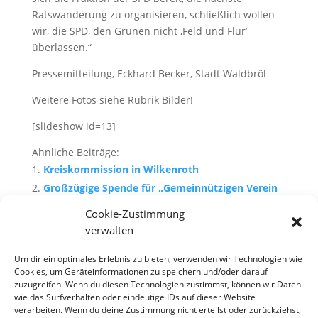
Ratswanderung zu organisieren, schließlich wollen
wir, die SPD, den Grünen nicht ‚Feld und Flur’
überlassen.“
Pressemitteilung, Eckhard Becker, Stadt Waldbröl
Weitere Fotos siehe Rubrik Bilder!
[slideshow id=13]
Ähnliche Beiträge:
Kreiskommission in Wilkenroth
Großzügige Spende für „Gemeinnützigen Verein
Wilkenroth e.V.“
Cookie-Zustimmung
Weihnachtsmarkt: Neue Weihnachtsbeleuchtung
verwalten
erhellt Innenstadt…
Um dir ein optimales Erlebnis zu bieten, verwenden wir Technologien wie
Offene Gärten in Wilkenroth 2013
Cookies, um Geräteinformationen zu speichern und/oder darauf
Wilkenroth im Advent, Termine & Orte 2015
zuzugreifen. Wenn du diesen Technologien zustimmst, können wir Daten
wie das Surfverhalten oder eindeutige IDs auf dieser Website
verarbeiten. Wenn du deine Zustimmung nicht erteilst oder zurückziehst,