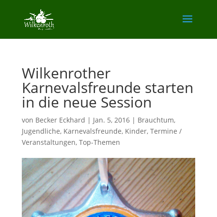
Wilkenrother
Karnevalsfreunde starten
in die neue Session
von
Becker Eckhard
|
Jan. 5, 2016
|
Brauchtum
,
Jugendliche
,
Karnevalsfreunde
,
Kinder
,
Termine /
Veranstaltungen
,
Top-Themen