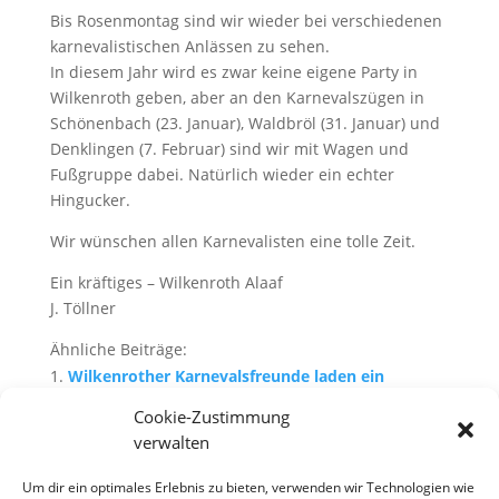
Bis Rosenmontag sind wir wieder bei verschiedenen
karnevalistischen Anlässen zu sehen.
In diesem Jahr wird es zwar keine eigene Party in
Wilkenroth geben, aber an den Karnevalszügen in
Schönenbach (23. Januar), Waldbröl (31. Januar) und
Denklingen (7. Februar) sind wir mit Wagen und
Fußgruppe dabei. Natürlich wieder ein echter
Hingucker.
Wir wünschen allen Karnevalisten eine tolle Zeit.
Ein kräftiges – Wilkenroth Alaaf
J. Töllner
Ähnliche Beiträge:
Wilkenrother Karnevalsfreunde laden ein
Wilkenrother laden ein zur Karnevalssitzung:
Cookie-Zustimmung
9. Wilkenrother Karnevalssitzung
verwalten
Weihnachtsmarkt: Neue Weihnachtsbeleuchtung
Um dir ein optimales Erlebnis zu bieten, verwenden wir Technologien wie
erhellt Innenstadt…